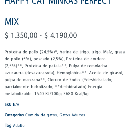
HAPPY CAT MINKAS PERFECT
MIX
$
1.350,00
-
$
4.190,00
Proteína de pollo (24,5%)*, harina de trigo, trigo, Maíz, grasa
de pollo (5%), pescado (2,5%), Proteína de cordero
(2,5%)**, Proteína de patata**, Pulpa de remolacha
azucarera (desazucarada), Hemoglobina**, Aceite de girasol,
pulpa de manzana**, Cloruro de Sodio. (*deshidratado;
parcialmente hidrolizado; **deshidratado) Energía
metabolizable: 1540 KJ/100g; 3680 Kcal/kg
SKU
N/A
Categorias
Comida de gatos
,
Gatos Adultos
Tag
Adulto