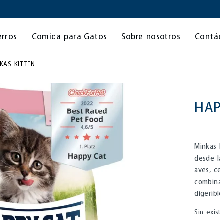
erros
Comida para Gatos
Sobre nosotros
Contá
KAS KITTEN
HAP
Minkas 
desde l
aves, c
combina
digerib
Sin exis